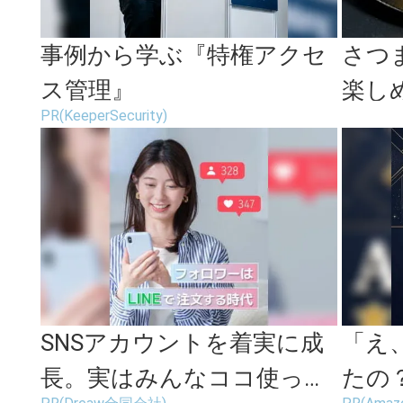
事例から学ぶ『特権アクセ
さつ
ス管理』
楽し
PR(KeeperSecurity)
自然
芋スイ
SNSアカウントを着実に成
「え
長。実はみんなココ使って
たの？