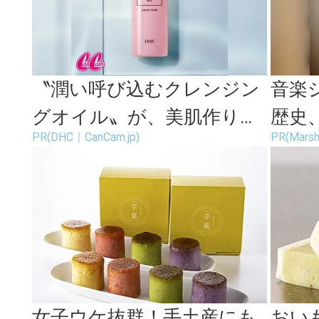
〝潤い呼び込むクレンジン
音楽
グオイル〟が、美肌作りの
歴史
PR(DHC｜CanCam.jp)
PR(Marsh
強い味方！
じて
女子ウケ抜群！手土産にも
おい