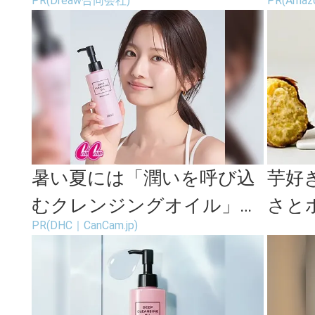
PR(Dreaw合同会社)
PR(Amaz
ます。
続々登
が...
暑い夏には「潤いを呼び込
芋好
むクレンジングオイル」が
さと
PR(DHC｜CanCam.jp)
最適！
ない
新お芋