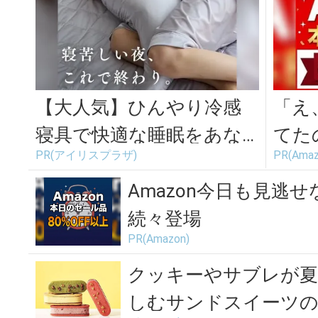
【大人気】ひんやり冷感
「え
寝具で快適な睡眠をあな
てた
PR(アイリスプラザ)
PR(Amaz
たに。
続々
が...
Amazon今日も見逃せ
続々登場
PR(Amazon)
クッキーやサブレが夏
しむサンドスイーツの