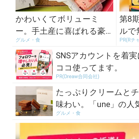
かわいくてボリューミ
第8
ー。手土産に喜ばれる豪
ルで
グルメ・食
PR(Rチ
華なサンドスイーツお取
り寄せ＜5選＞
SNSアカウントを着
ココ使ってます。
PR(Dreaw合同会社)
たっぷりクリームとチ
味わい。「une」の
グルメ・食
ツ...