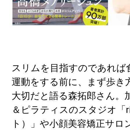
スリムを目指すのであれば‌食‌事
運‌動‌を‌す‌る前‌に、‌ま‌ず歩
大切だと語る森拓郎さん。
＆ピラティスのスタジオ「ri
ト）」や小顔美容矯正サロ