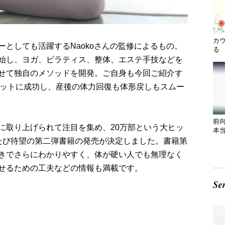
カ
としても活躍するNaokoさんの監修によるもの。
る 
始し、ヨガ、ピラティス、整体、エステ手技などを
せて独自のメソッドを開発。ご自身も今回ご紹介す
エットに成功し、産後の体力回復も体形戻しもスムー
前
に取り上げられて注目を集め、20万部という大ヒッ
本
たび待望の第二弾書籍の発売が決定しました。書籍第
きでさらにわかりやすく、体が硬い人でも無理なく
せるための工夫などの情報も満載です。