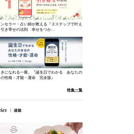
ウンセラー・占い師が教える『３ステップで叶え
引き寄せの法則 幸せをつか...
向きになれる一冊。『誕生日でわかる あなたの
当の性格・才能・運命 完全版』
特集一覧