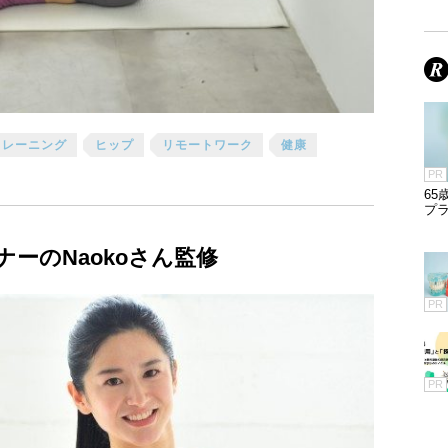
トレーニング
ヒップ
リモートワーク
健康
PR
65
プラ
ーのNaokoさん監修
PR
PR