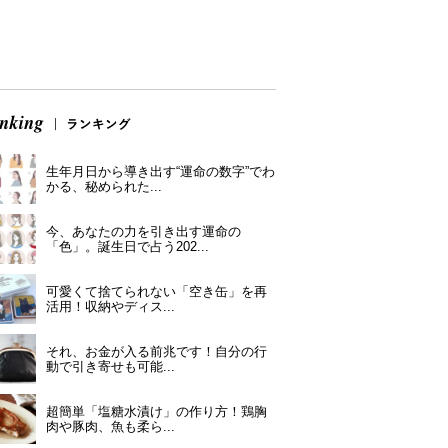
生年月日から導き出す“運命の数字”でわ
かる、秘められた...
今、あなたの力を引き出す運命の
「色」。誕生日で占う202...
可愛くて捨てられない「空き缶」を再
活用！収納やディス...
それ、お金が入る前兆です！自分の行
動で引き寄せも可能...
超簡単「塩糖水漬け」の作り方！鶏胸
肉や豚肉、魚も柔ら...