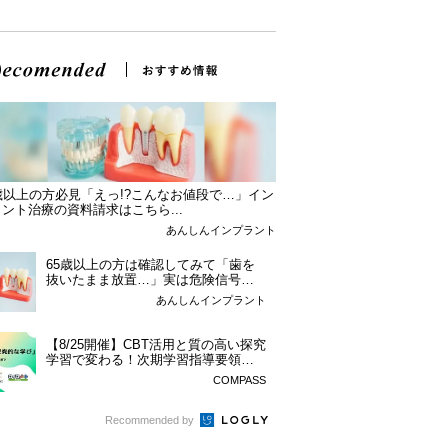
歳以上の方必見「えっ!?こんなお値段で…」イン
ント治療の資料請求はこちら...
あんしんインプラント
65歳以上の方は確認してみて「歯を
抜いたまま放置…」実は危険信号？
インプラント始...
あんしんインプラント
【8/25開催】CBT活用と質の高い探究
学習で変わる！次期学習指導要領を
見据えた...
COMPASS
Recommended by