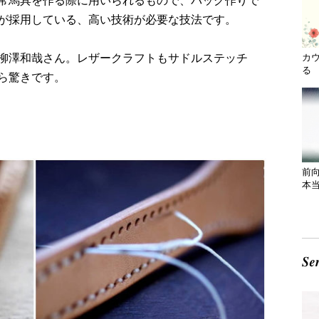
常馬具を作る際に用いられるもので、バッグ作りで
が採用している、高い技術が必要な技法です。
カ
柳澤和哉さん。レザークラフトもサドルステッチ
る 
ら驚きです。
前
本