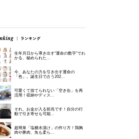
生年月日から導き出す“運命の数字”でわ
かる、秘められた...
今、あなたの力を引き出す運命の
「色」。誕生日で占う202...
可愛くて捨てられない「空き缶」を再
活用！収納やディス...
それ、お金が入る前兆です！自分の行
動で引き寄せも可能...
超簡単「塩糖水漬け」の作り方！鶏胸
肉や豚肉、魚も柔ら...