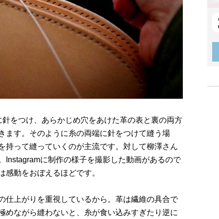
に針をつけ、あらかじめ穴をあけた革の表と裏の両方
きます。そのように糸の両端に針をつけて縫う場
を持って縫っていくのが主流です。対して柳澤さん
nstagramに制作の様子を撮影した動画があるので
は感動をおぼえるほどです。
の仕上がりを重視しているから。革は繊維の具合で
極めながら縫わないと、糸が食い込みすぎたり逆に