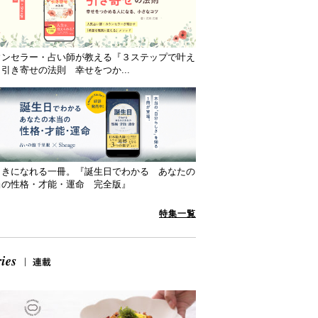
ウンセラー・占い師が教える『３ステップで叶え
引き寄せの法則 幸せをつか...
向きになれる一冊。『誕生日でわかる あなたの
当の性格・才能・運命 完全版』
特集一覧