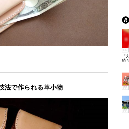
PR
「え
続々
技法で作られる革小物
PR
PR