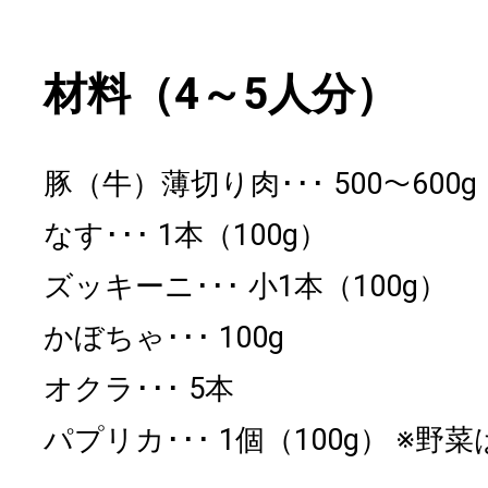
材料（4～5人分）
豚（牛）薄切り肉
500～600
なす
1本（100g）
ズッキーニ
小1本（100g）
かぼちゃ
100g
オクラ
5本
パプリカ
1個（100g） ※野