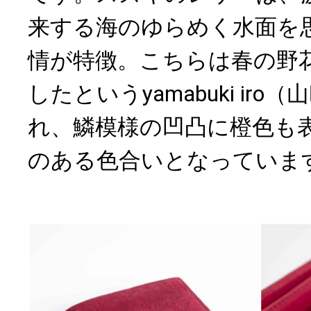
来する海のゆらめく水面を
情が特徴。こちらは春の野
したというyamabuki ir
れ、鱗模様の凹凸に橙色も
のある色合いとなっていま