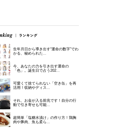
生年月日から導き出す“運命の数字”でわ
かる、秘められた...
今、あなたの力を引き出す運命の
「色」。誕生日で占う202...
可愛くて捨てられない「空き缶」を再
活用！収納やディス...
それ、お金が入る前兆です！自分の行
動で引き寄せも可能...
超簡単「塩糖水漬け」の作り方！鶏胸
肉や豚肉、魚も柔ら...