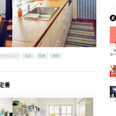
PR
「今
セ
ノベーション
北欧
収納
照明
PR
定番
PR