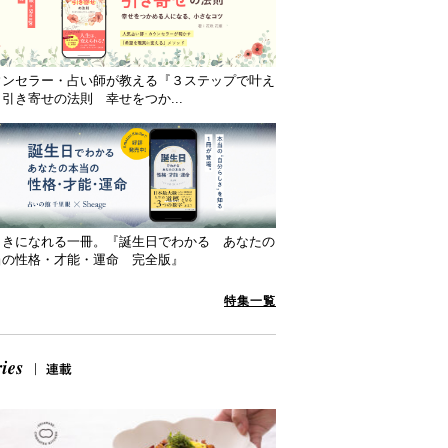
ウンセラー・占い師が教える『３ステップで叶え
引き寄せの法則 幸せをつか...
向きになれる一冊。『誕生日でわかる あなたの
当の性格・才能・運命 完全版』
特集一覧