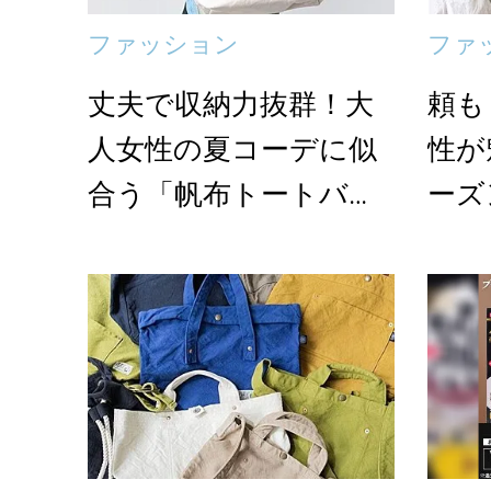
ファッション
ファ
丈夫で収納力抜群！大
頼も
人女性の夏コーデに似
性が
合う「帆布トートバッ
ーズ
グ」4選
布バ