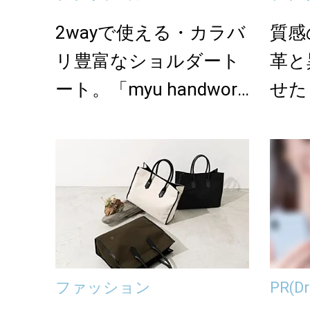
2wayで使える・カラバ
質感
リ豊富なショルダート
革と
ート。「myu handwor
せた「
k」の...
の表情
ファッション
PR
(