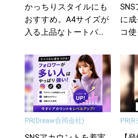
かっちりスタイルにも
SN
おすすめ。A4サイズが
に成
入る上品なトートバッ
コ使
グ5選
PR
(Dreaw合同会社)
PR
(
SNSアカウントを着実
【登