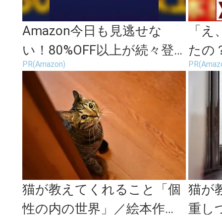
Amazon今日も見逃せな
「え
い！80%OFF以上が続々登
たの？
PR(Amazon)
PR(Amaz
場
続々登
が...
猫が教えてくれること「個
猫が
性の内の世界」／絵本作
重し