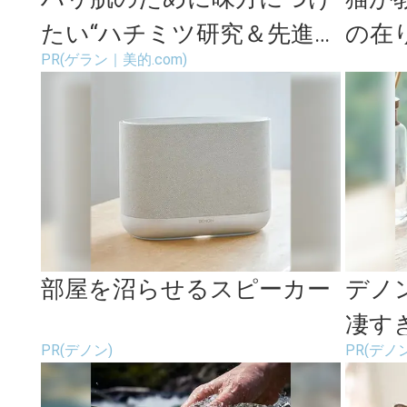
たい“ハチミツ研究＆先進サ
の在
PR(ゲラン｜美的.com)
イエンス”
松本裕
部屋を沼らせるスピーカー
デノ
凄す
PR(デノン)
PR(デノン