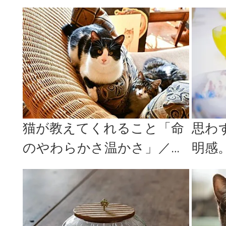
家・PEIACO（ぺいあこ）の
家・清
場合...
2
猫が教えてくれること「命
思わ
のやわらかさ温かさ」／版
明感
画家・猫野ぺすかさんの場
風を
合vol...
のガラ