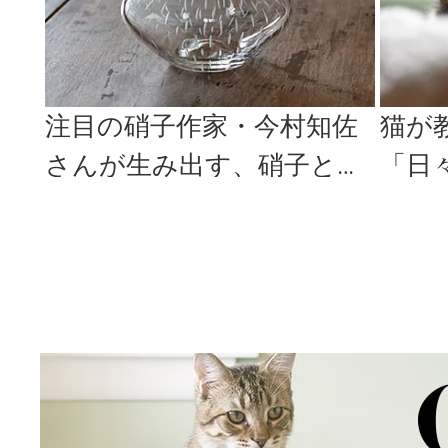
注目の硝子作家・今村知佐
猫が
さんが生み出す、硝子と異
「日
素材のハーモニー
家・
l.2