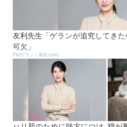
友利先生「ゲランが追究してきた
可欠」
PR(ゲラン｜美的.com)
ハリ肌のために味方につけ
猫が