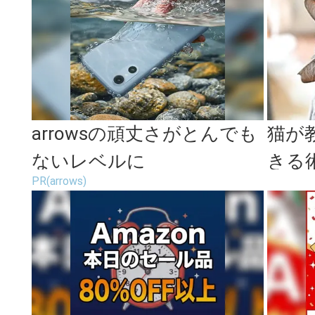
arrowsの頑丈さがとんでも
猫が
ないレベルに
きる
PR(arrows)
本裕子