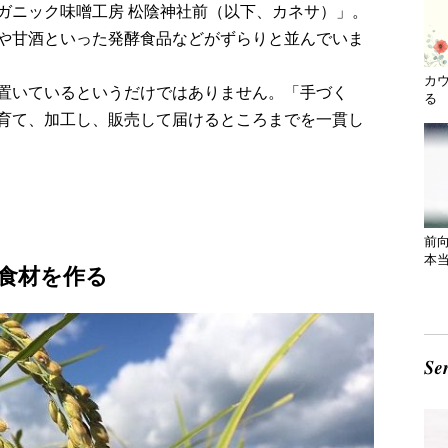
ガニック味噌工房 松陰神社前（以下、カネサ）」。
や甘酒といった発酵食品などがずらりと並んでいま
カ
置いているというだけではありません。「手づく
る 
育て、加工し、販売して届けるところまでを一貫し
前
本
食材を作る