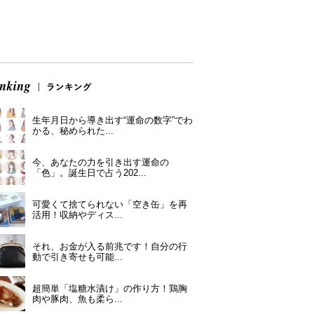
生年月日から導き出す“運命の数字”でわ
かる、秘められた...
今、あなたの力を引き出す運命の
「色」。誕生日で占う202...
可愛くて捨てられない「空き缶」を再
活用！収納やディス...
それ、お金が入る前兆です！自分の行
動で引き寄せも可能...
超簡単「塩糖水漬け」の作り方！鶏胸
肉や豚肉、魚も柔ら...