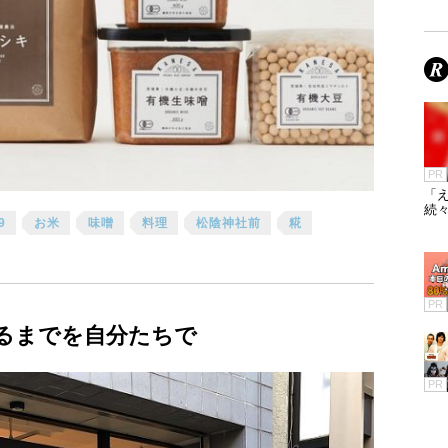
PR
「え
続々
9
お米
味噌
料理
松陰神社前
糀
PR
るまでを自分たちで
PR