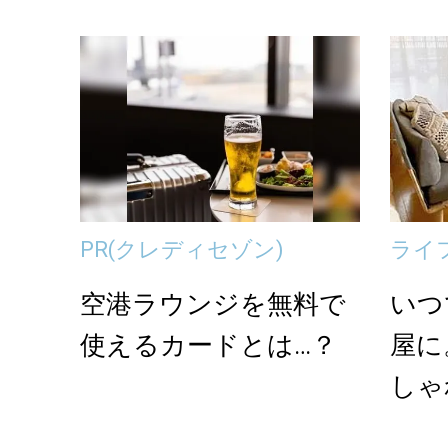
間仕切りアイデア
ムの
PR
(クレディセゾン)
ライ
空港ラウンジを無料で
いつ
使えるカードとは…？
屋に
しゃ
イア