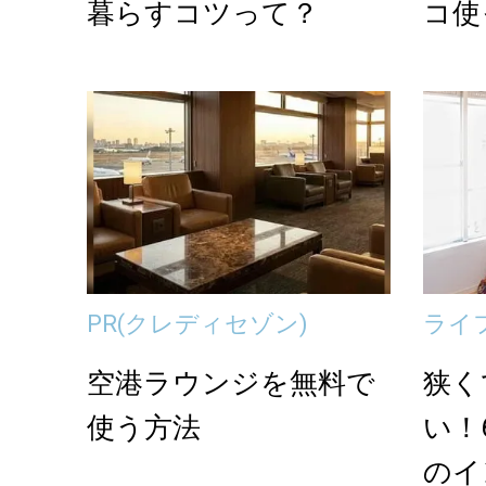
暮らすコツって？
コ使
PR
(クレディセゾン)
ライ
空港ラウンジを無料で
狭く
使う方法
い！
のイ