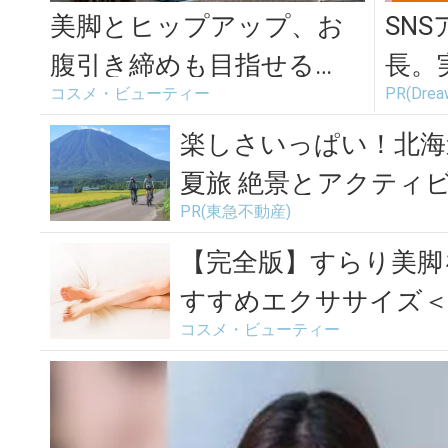
美脚とヒップアップ、お
SN
腹引き締めも目指せる
長。
コスメ・ビューティー
PR(Dr
「スクワット」＜4選＞
てま
楽しさいっぱい！北海
夏旅 絶景とアクティ
PR(東急不動産)
東...
【完全版】すらり美脚
すすめエクササイズ＜
コスメ・ビューティー