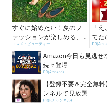
すぐに始めたい！夏のフ
「え
ァッションが楽しめる、
てた
コスメ・ビューティー
PR(Amaz
美脚を目指すエクササイ
続々
ズ＜2選＞
が...
Amazon今日も見逃せ
続々登場
PR(Amazon)
【登録不要＆完全無料
ンネルで見放題
PR(Rチャンネル)