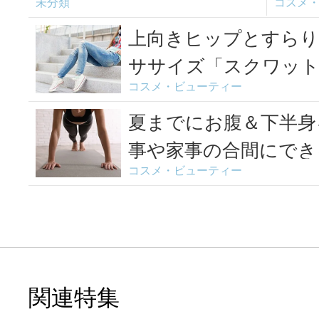
未分類
コスメ
事の合間にできる筋トレ
スク
＜3選＞
上向きヒップとすらり
ササイズ「スクワッ
コスメ・ビューティー
夏までにお腹＆下半身
事や家事の合間にでき
コスメ・ビューティー
関連特集