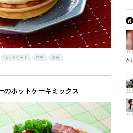
PR
ホットケーキ
料理
米粉
み
ーのホットケーキミックス
PR
PR