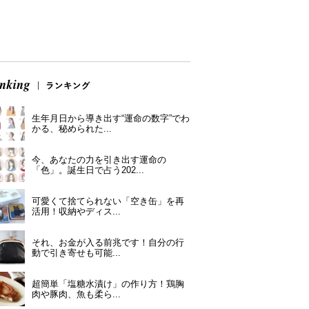
生年月日から導き出す“運命の数字”でわ
かる、秘められた...
今、あなたの力を引き出す運命の
「色」。誕生日で占う202...
可愛くて捨てられない「空き缶」を再
活用！収納やディス...
それ、お金が入る前兆です！自分の行
動で引き寄せも可能...
超簡単「塩糖水漬け」の作り方！鶏胸
肉や豚肉、魚も柔ら...