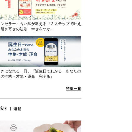
ウンセラー・占い師が教える『３ステップで叶え
引き寄せの法則 幸せをつか...
向きになれる一冊。『誕生日でわかる あなたの
当の性格・才能・運命 完全版』
特集一覧