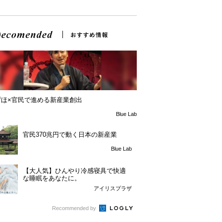
ずほ×官民で進める新産業創出
Blue Lab
官民370兆円で動く日本の新産業
Blue Lab
【大人気】ひんやり冷感寝具で快適
な睡眠をあなたに。
アイリスプラザ
Recommended by