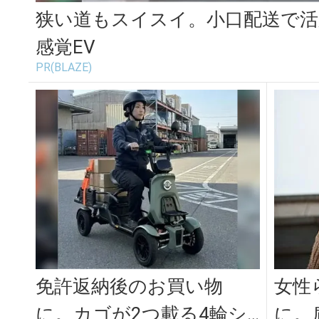
狭い道もスイスイ。小口配送で
感覚EV
PR(BLAZE)
免許返納後のお買い物
女性
に。カゴが2つ載る4輪シ
に。