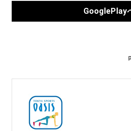
GooglePlay