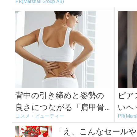
PR(Marshall Group AB)
背中の引き締めと姿勢の
ピア
良さにつながる「肩甲骨
いヘ
コスメ・ビューティー
PR(Marsh
パタパタ」エクササイズ
た
「え、こんなセールや