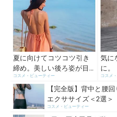
夏に向けてコツコツ引き
気に
締め。美しい後ろ姿が目
に。
コスメ・ビューティー
コスメ
指せる背中のエクササイ
りの
ズ＜3選＞
クサ
【完全版】背中と腰回
エクササイズ＜2選＞
コスメ・ビューティー