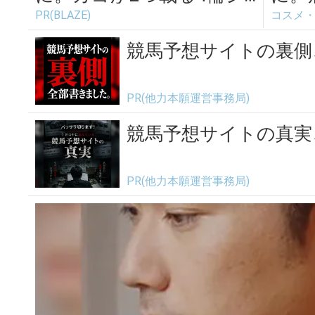
PR(BLAZE)
コスメ
ニアカー
かし
エクサ
競馬予想サイトの裏側
PR(他力本願運営事務局)
競馬予想サイトの真実
PR(他力本願運営事務局)