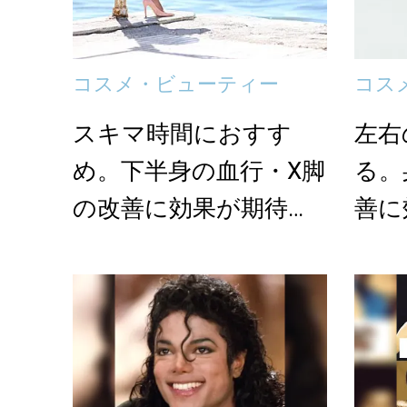
コスメ・ビューティー
コス
スキマ時間におすす
左右
め。下半身の血行・X脚
る。
の改善に効果が期待で
善に
きる「内もものスト
「背
レ...