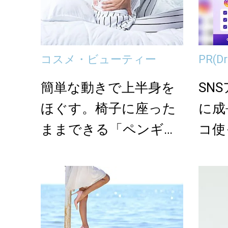
コスメ・ビューティー
PR
(
簡単な動きで上半身を
SN
ほぐす。椅子に座った
に成
ままできる「ペンギン
コ使
パタパタ」