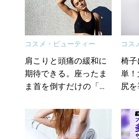
コスメ・ビューティー
コス
肩こりと頭痛の緩和に
椅子
期待できる。座ったま
単！
ま首を倒すだけの「肩
尻を
のストレッチ」
レッ