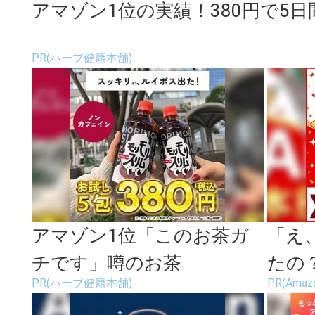
アマゾン1位の実績！380円で5
PR(ハーブ健康本舗)
アマゾン1位「このお茶ガ
「え
チです」噂のお茶
たの？
PR(ハーブ健康本舗)
PR(Amaz
続々登