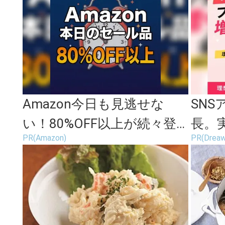
が...
Amazon今日も見逃せな
SN
い！80%OFF以上が続々登
長。
PR(Amazon)
PR(Dre
場
ます