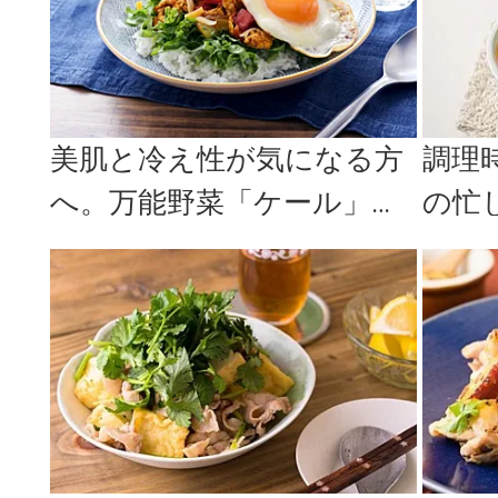
美肌と冷え性が気になる方
調理
へ。万能野菜「ケール」を
の忙
使ったレシピ＜3選＞
で美
4選＞