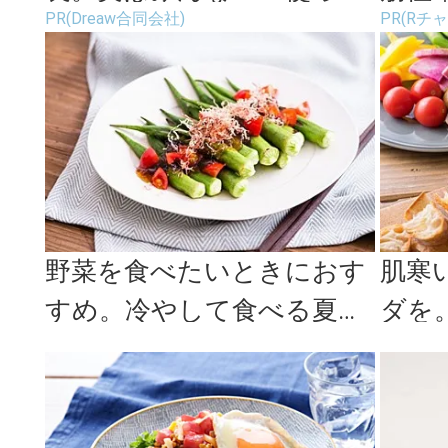
PR(Dreaw合同会社)
PR(Rチ
ます。
ルで
野菜を食べたいときにおす
肌寒
すめ。冷やして食べる夏の
ダを
副菜レシピ＜3選＞
おす