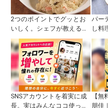
2つのポイントでグッとお
パー
いしく。シェフが教える
し料
「ポテトサラダ」のレシピ
つで
SNSアカウントを着実に成
【無
長。実はみんなココ使って
朋佳