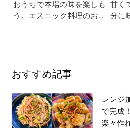
おうちで本場の味を楽しも
甘く
う。エスニック料理のお手
分に
軽レシピ＜3選＞
使っ
おすすめ記事
レンジ
で完成
楽々作れ