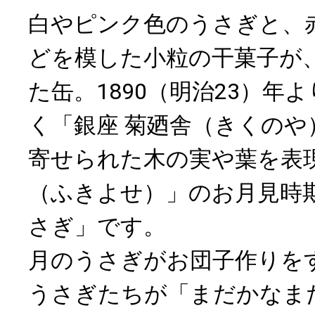
白やピンク色のうさぎと、
どを模した小粒の干菓子が
た缶。1890（明治23）年
く「銀座 菊廼舎（きくのや
寄せられた木の実や葉を表
（ふきよせ）」のお月見時
さぎ」です。
月のうさぎがお団子作りを
うさぎたちが「まだかなま