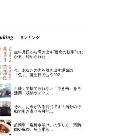
生年月日から導き出す“運命の数字”でわ
かる、秘められた...
今、あなたの力を引き出す運命の
「色」。誕生日で占う202...
可愛くて捨てられない「空き缶」を再
活用！収納やディス...
それ、お金が入る前兆です！自分の行
動で引き寄せも可能...
超簡単「塩糖水漬け」の作り方！鶏胸
肉や豚肉、魚も柔ら...