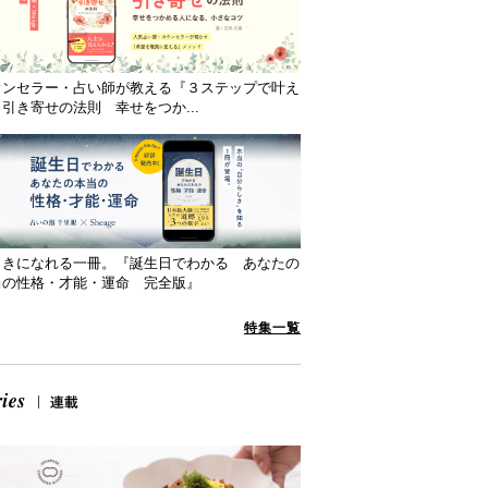
ウンセラー・占い師が教える『３ステップで叶え
引き寄せの法則 幸せをつか...
向きになれる一冊。『誕生日でわかる あなたの
当の性格・才能・運命 完全版』
特集一覧