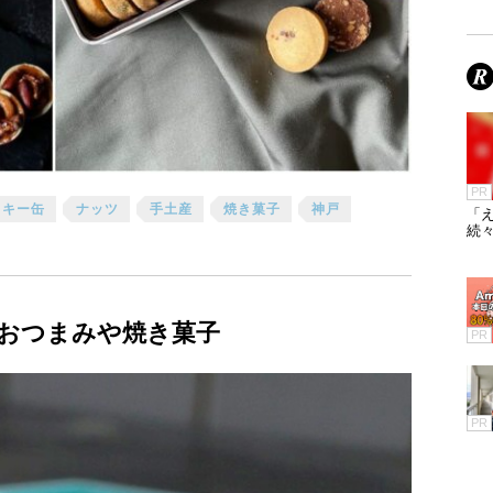
PR
ッキー缶
ナッツ
手土産
焼き菓子
神戸
「え
続々
おつまみや焼き菓子
PR
PR