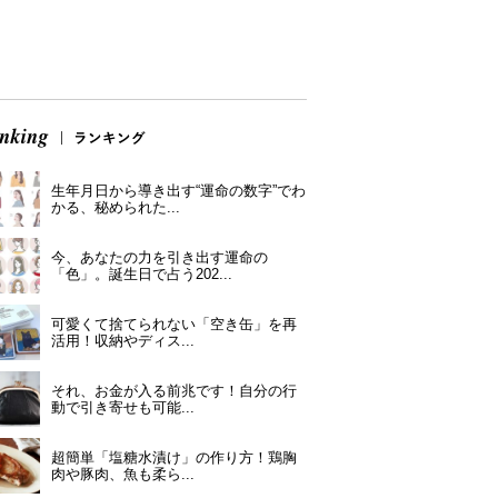
生年月日から導き出す“運命の数字”でわ
かる、秘められた...
今、あなたの力を引き出す運命の
「色」。誕生日で占う202...
可愛くて捨てられない「空き缶」を再
活用！収納やディス...
それ、お金が入る前兆です！自分の行
動で引き寄せも可能...
超簡単「塩糖水漬け」の作り方！鶏胸
肉や豚肉、魚も柔ら...