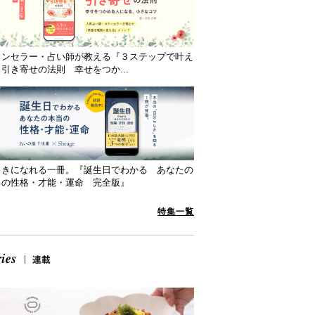
ウンセラー・占い師が教える『３ステップで叶え
引き寄せの法則 幸せをつか...
向きになれる一冊。『誕生日でわかる あなたの
当の性格・才能・運命 完全版』
特集一覧