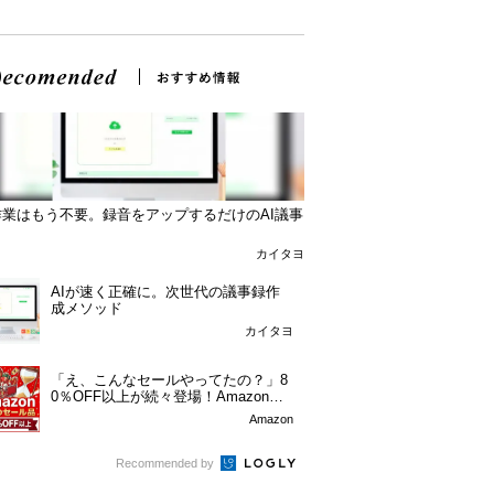
作業はもう不要。録音をアップするだけのAI議事
カイタヨ
AIが速く正確に。次世代の議事録作
成メソッド
カイタヨ
「え、こんなセールやってたの？」8
0％OFF以上が続々登場！Amazonの
本気が...
Amazon
Recommended by