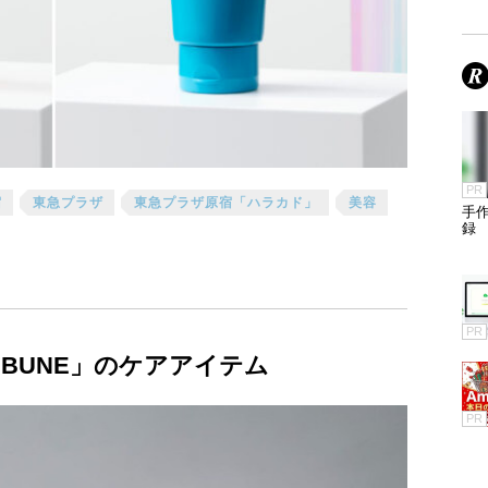
PR
宿
東急プラザ
東急プラザ原宿「ハラカド」
美容
手
録
PR
BUNE」のケアアイテム
PR