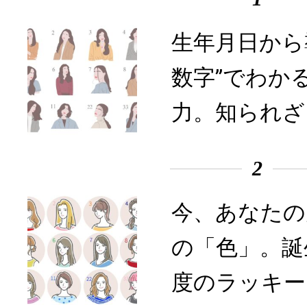
生年月日から
数字”でわか
力。知られざ
2
今、あなたの
の「色」。誕
度のラッキー