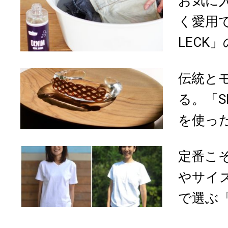
お気に
く愛用で
LECK」
伝統と
る。「SI
を使っ
定番こ
やサイ
で選ぶ「A