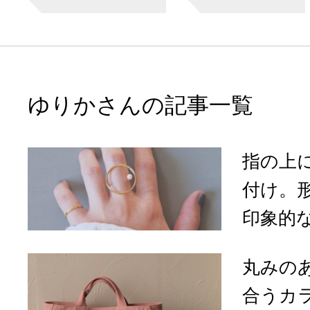
ゆりかさんの記事一覧
指の上
付け。
印象的な「n
丸みの
合うカラ