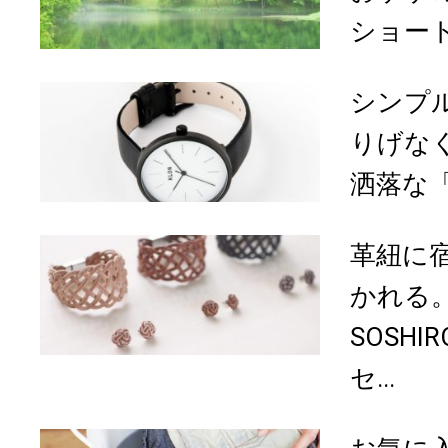
ショー
シンプ
りげな
洒落な「K
革紐に
かれる。
SOSH
セ...