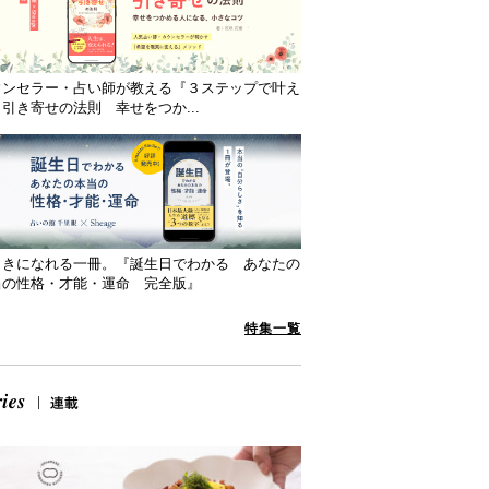
ウンセラー・占い師が教える『３ステップで叶え
引き寄せの法則 幸せをつか...
向きになれる一冊。『誕生日でわかる あなたの
当の性格・才能・運命 完全版』
特集一覧