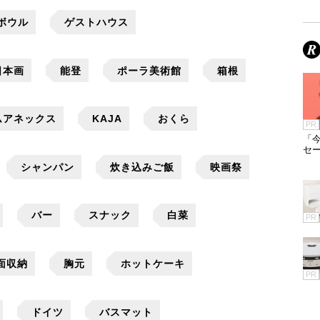
ボウル
ゲストハウス
日本画
能登
ポーラ美術館
箱根
ムアネックス
KAJA
おくら
PR
「今
セ
シャンパン
炊き込みご飯
映画祭
バー
スナック
白菜
PR
面収納
胸元
ホットケーキ
PR
ドイツ
バスマット