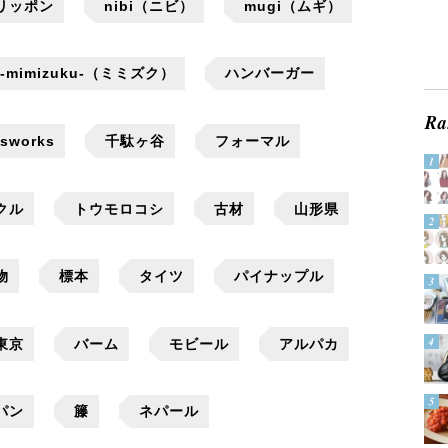
リッポン
nibi（ニビ）
mugi（ムギ）
9-mimizuku-（ミミズク）
ハンバーガー
ssworks
千駄ヶ谷
フォーマル
クル
トウモロコシ
古材
山形県
物
標本
タイツ
パイナップル
東京
バーム
モビール
アルパカ
パン
籐
ネパール