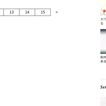
13
14
15
>
カ
る 
前
本