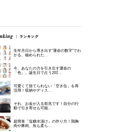
生年月日から導き出す“運命の数字”でわ
かる、秘められた...
今、あなたの力を引き出す運命の
「色」。誕生日で占う202...
可愛くて捨てられない「空き缶」を再
活用！収納やディス...
それ、お金が入る前兆です！自分の行
動で引き寄せも可能...
超簡単「塩糖水漬け」の作り方！鶏胸
肉や豚肉、魚も柔ら...