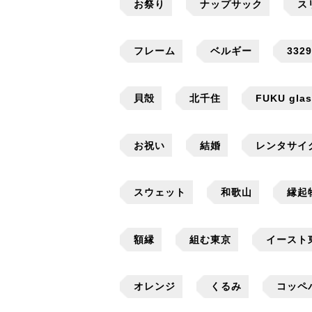
お祭り
ナップサック
ス
フレーム
ベルギー
332
貝殻
北千住
FUKU gla
お祝い
結婚
レンタサイ
スウェット
和歌山
縁起
額縁
組む東京
イースト
オレンジ
くるみ
コッペ