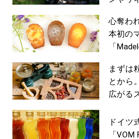
心奪わ
本初の
「Madel
まずは
とから
広がるス
ドイツ
「VOM