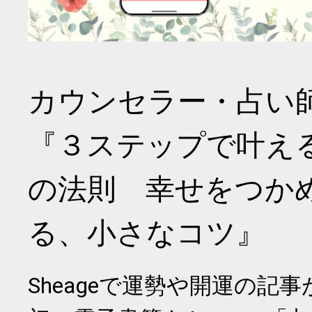
カウンセラー・占い
『３ステップで叶え
の法則 幸せをつか
る、小さなコツ』
Sheageで運勢や開運の記