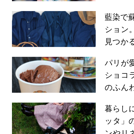
藍染で
ション
見つかる
パリが
ショコ
のふんわ
暮らし
ッタ」
ンやリ