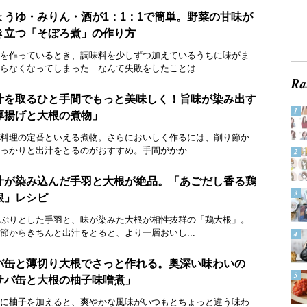
ょうゆ・みりん・酒が1：1：1で簡単。野菜の甘味が
き立つ「そぼろ煮」の作り方
を作っているとき、調味料を少しずつ加えているうちに味がま
らなくなってしまった…なんて失敗をしたことは...
汁を取るひと手間でもっと美味しく！旨味が染み出す
厚揚げと大根の煮物」
料理の定番といえる煮物。さらにおいしく作るには、削り節か
っかりと出汁をとるのがおすすめ。手間がかか...
汁が染み込んだ手羽と大根が絶品。「あごだし香る鶏
根」レシピ
ぷりとした手羽と、味が染みた大根が相性抜群の「鶏大根」。
節からきちんと出汁をとると、より一層おいし...
バ缶と薄切り大根でさっと作れる。奥深い味わいの
サバ缶と大根の柚子味噌󠄀煮」
に柚子を加えると、爽やかな風味がいつもとちょっと違う味わ