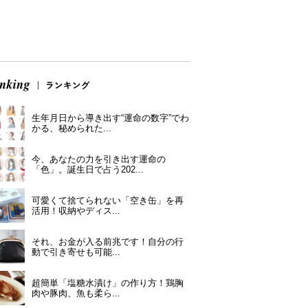
生年月日から導き出す“運命の数字”でわ
かる、秘められた...
今、あなたの力を引き出す運命の
「色」。誕生日で占う202...
可愛くて捨てられない「空き缶」を再
活用！収納やディス...
それ、お金が入る前兆です！自分の行
動で引き寄せも可能...
超簡単「塩糖水漬け」の作り方！鶏胸
肉や豚肉、魚も柔ら...