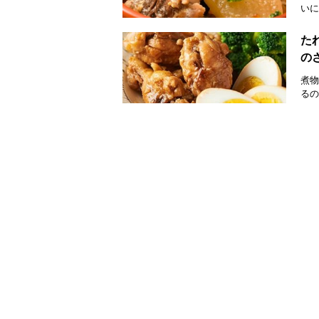
いに
た
の
煮物
るの