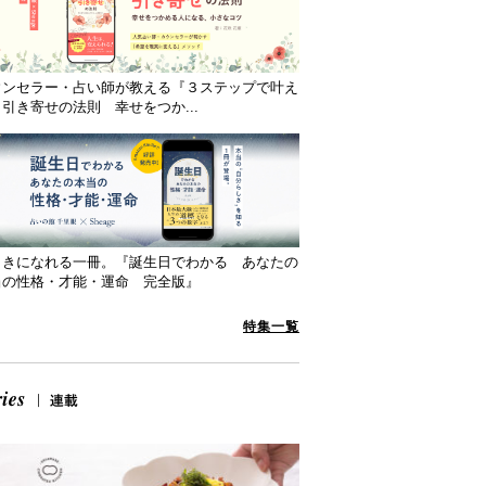
ウンセラー・占い師が教える『３ステップで叶え
引き寄せの法則 幸せをつか...
向きになれる一冊。『誕生日でわかる あなたの
当の性格・才能・運命 完全版』
特集一覧