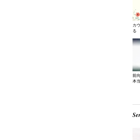
カ
る 
前
本