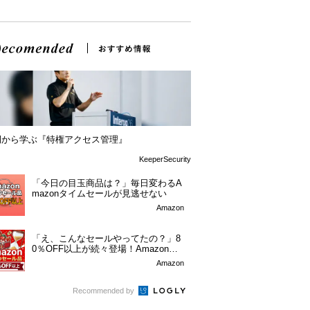
例から学ぶ『特権アクセス管理』
KeeperSecurity
「今日の目玉商品は？」毎日変わるA
mazonタイムセールが見逃せない
Amazon
「え、こんなセールやってたの？」8
0％OFF以上が続々登場！Amazonの
本気が...
Amazon
Recommended by