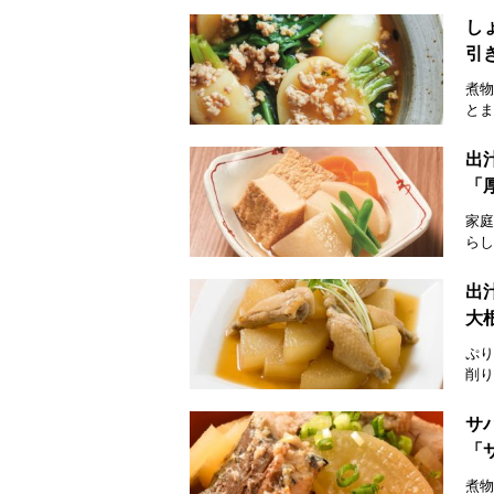
し
引
煮物
とま
出
「
家庭
らし
出
大
ぷり
削り
サ
「
煮物