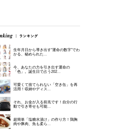
生年月日から導き出す“運命の数字”でわ
かる、秘められた...
今、あなたの力を引き出す運命の
「色」。誕生日で占う202...
可愛くて捨てられない「空き缶」を再
活用！収納やディス...
それ、お金が入る前兆です！自分の行
動で引き寄せも可能...
超簡単「塩糖水漬け」の作り方！鶏胸
肉や豚肉、魚も柔ら...