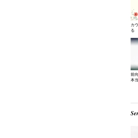
カ
る 
前
本