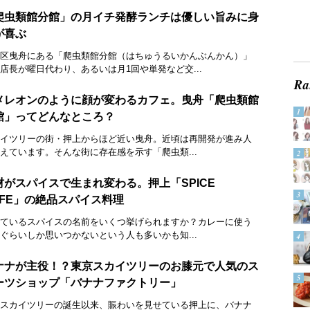
爬虫類館分館」の月イチ発酵ランチは優しい旨みに身
が喜ぶ
区曳舟にある「爬虫類館分館（はちゅうるいかんぶんかん）」
店長が曜日代わり、あるいは月1回や単発など交...
メレオンのように顔が変わるカフェ。曳舟「爬虫類館
館」ってどんなところ？
イツリーの街・押上からほど近い曳舟。近頃は再開発が進み人
えています。そんな街に存在感を示す「爬虫類...
材がスパイスで生まれ変わる。押上「SPICE
AFE」の絶品スパイス料理
ているスパイスの名前をいくつ挙げられますか？カレーに使う
ぐらいしか思いつかないという人も多いかも知...
ナナが主役！？東京スカイツリーのお膝元で人気のス
ーツショップ「バナナファクトリー」
スカイツリーの誕生以来、賑わいを見せている押上に、バナナ