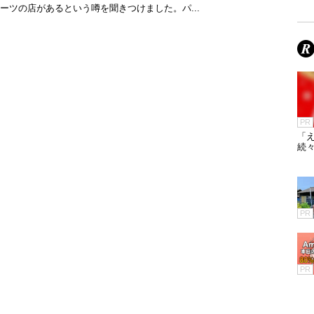
ーツの店があるという噂を聞きつけました。パ...
PR
「え
続々
PR
PR