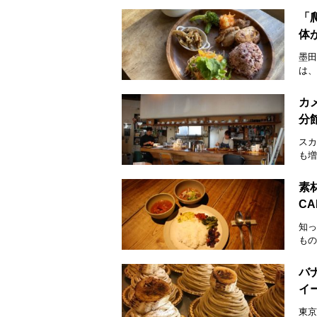
「
体
墨田
は、
カ
分
スカ
も増
素
C
知っ
もの
バ
イ
東京