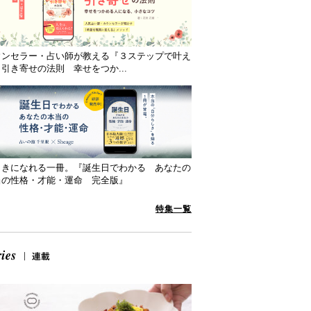
ウンセラー・占い師が教える『３ステップで叶え
引き寄せの法則 幸せをつか...
向きになれる一冊。『誕生日でわかる あなたの
当の性格・才能・運命 完全版』
特集一覧