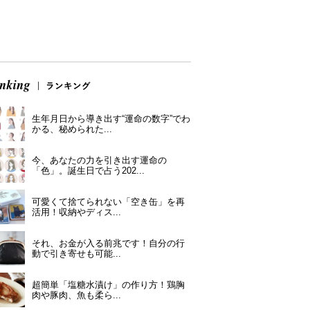
生年月日から導き出す“運命の数字”でわ
かる、秘められた...
今、あなたの力を引き出す運命の
「色」。誕生日で占う202...
可愛くて捨てられない「空き缶」を再
活用！収納やディス...
それ、お金が入る前兆です！自分の行
動で引き寄せも可能...
超簡単「塩糖水漬け」の作り方！鶏胸
肉や豚肉、魚も柔ら...