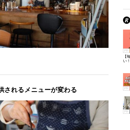
PR
【毎
い
供されるメニューが変わる
PR
PR