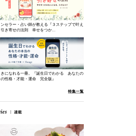
ウンセラー・占い師が教える『３ステップで叶え
引き寄せの法則 幸せをつか...
向きになれる一冊。『誕生日でわかる あなたの
当の性格・才能・運命 完全版』
特集一覧