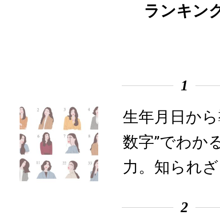
ランキン
1
生年月日から
数字”でわか
力。知られざ
2