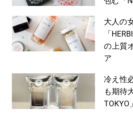
包む「NEH
大人の
「HERBI
の上質
ア
冷え性
も期待大
TOKY