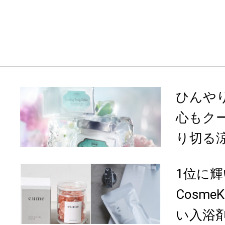
ひんや
心もク
り切る
1位に
Cosme
い入浴剤