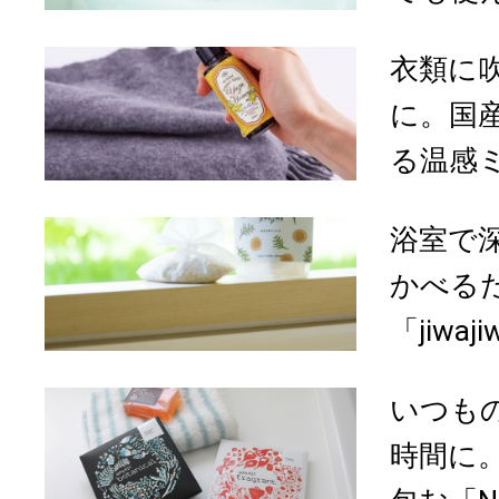
衣類に
に。国
る温感
浴室で
かべる
「jiwaj
いつも
時間に