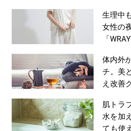
生理中
女性の
「WRA
体内外
チ。美
え改善グ
肌トラ
水を加
ても使える