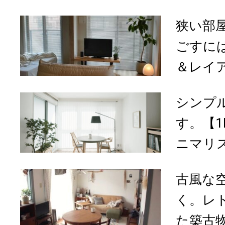
狭い部
ごすには
＆レイア
シンプ
す。【1
ニマリス
古風な
く。レ
た築古物