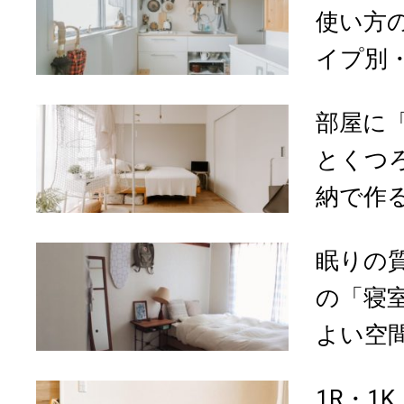
使い方
イプ別・
部屋に
とくつ
納で作る
眠りの
の「寝
よい空間
1R・1