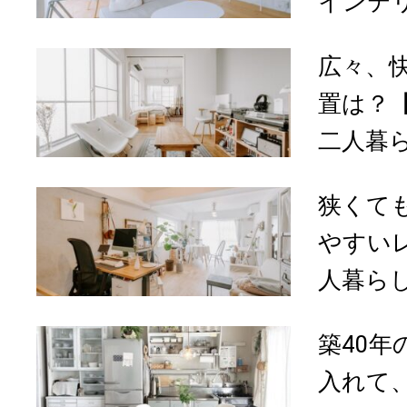
インテリ
広々、
置は？【
二人暮ら
狭くて
やすいレ
人暮らし
築40
入れて