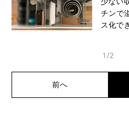
少ない
チンで
ス化でき
1/2
前へ