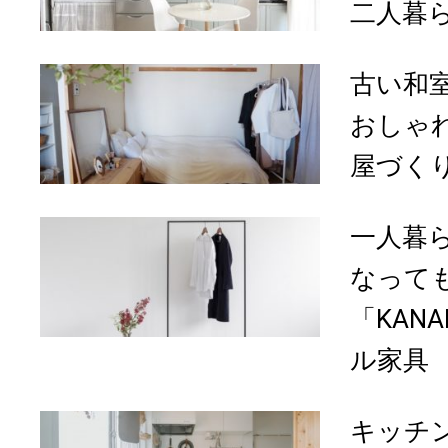
二人暮ら
古い和
おしゃ
屋づくり
一人暮
なって
「KAN
ル家具
キッチ