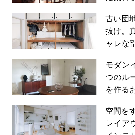
古い団
抜け。
ャレな部
モダン
つのル
を作るお
空間を
レイア