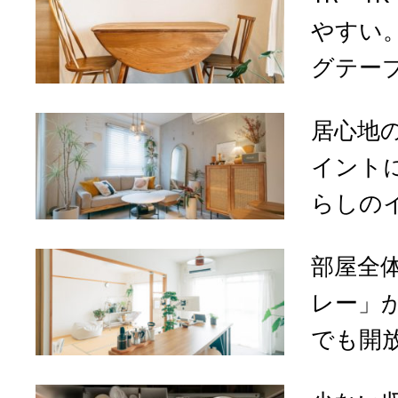
やすい
グテーブ
居心地
イント
らしのイ
部屋全
レー」が
でも開放