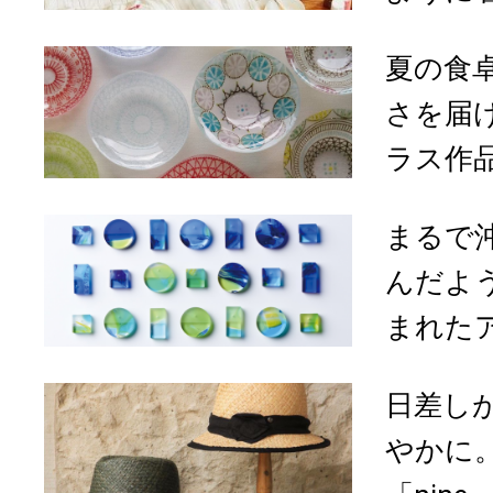
夏の食
さを届
ラス作
まるで
んだよ
まれたア
日差し
やかに