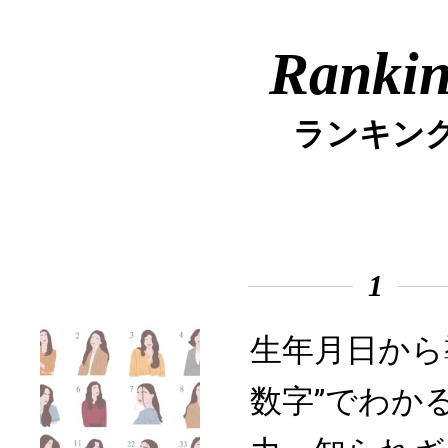
Ranki
ランキン
1
生年月日から
数字”でわか