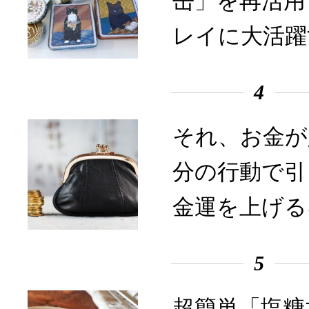
缶」を再活用
レイに大活躍
4
それ、お金が
分の行動で引
金運を上げる
5
超簡単「塩糖