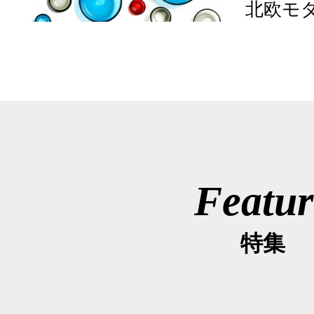
北欧モ
Featur
特集