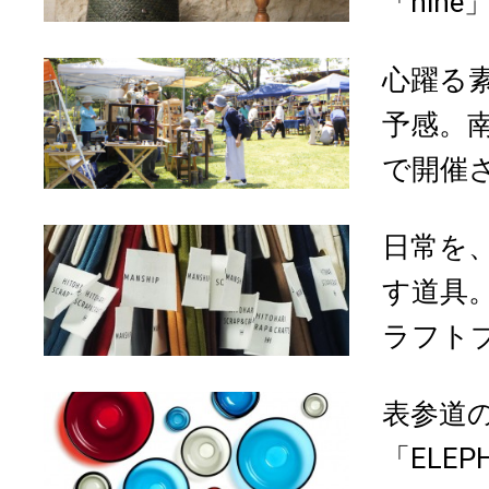
「nin
心躍る
予感。
で開催さ
日常を
す道具
ラフトブ
表参道
「ELE