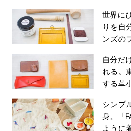
世界に
りを自
ンズのプ
自分だ
れる。
する革小
シンプ
身。「F
ように