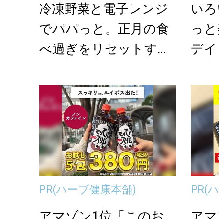
冷凍野菜と電子レンジ
いろ
でパパっと。正月の食
っと
べ過ぎをリセットする
デイ
簡単ヘルシーレシピ
OP」
PR
(ハーブ健康本舗)
PR
(
アマゾン1位「このお
アマ