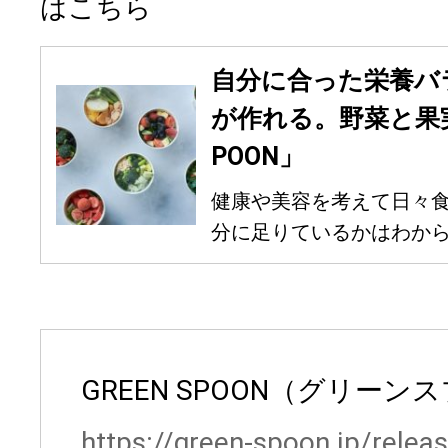
はこちら
自分に合った栄養バ
が作れる。野菜と果実
POON」
健康や美容を考えて日々
分に足りているかはわからな
GREEN SPOON（グリーン
https://green-spoon.jp/relea