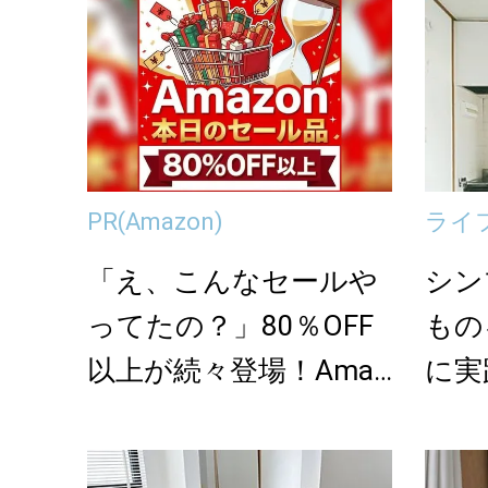
PR
(Amazon)
ライ
「え、こんなセールや
シン
ってたの？」80％OFF
もの
以上が続々登場！Amaz
に実
onの本気が...
ぐ、