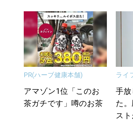
PR
(ハーブ健康本舗)
ライ
アマゾン1位「このお
手放
茶ガチです」噂のお茶
た。
スト
困ら