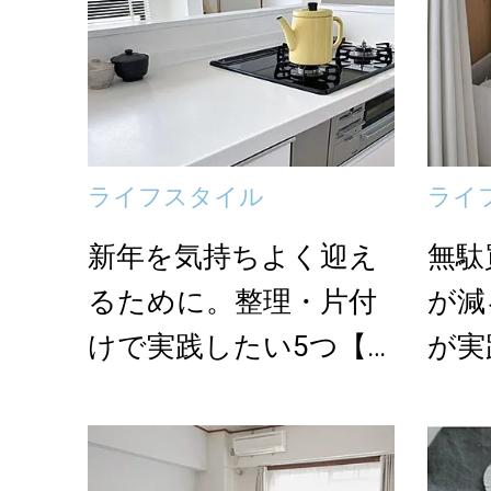
ライフスタイル
ライ
新年を気持ちよく迎え
無駄
るために。整理・片付
が減
けで実践したい5つ【2
が実
021年人気記事ベ...
い」
な...