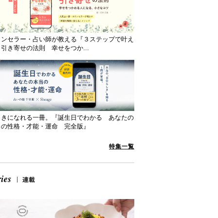
ウンセラー・占い師が教える『３ステップで叶え
引き寄せの法則 幸せをつか...
向きになれる一冊。『誕生日でわかる あなたの
当の性格・才能・運命 完全版』
特集一覧