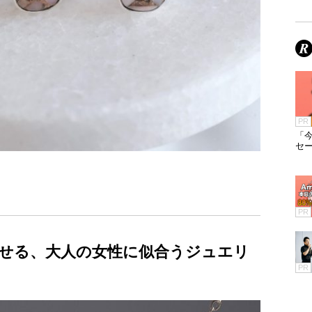
PR
「今
セ
PR
せる、大人の女性に似合うジュエリ
PR