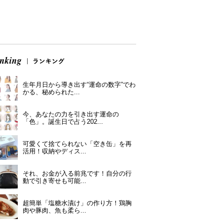
生年月日から導き出す“運命の数字”でわ
かる、秘められた...
今、あなたの力を引き出す運命の
「色」。誕生日で占う202...
可愛くて捨てられない「空き缶」を再
活用！収納やディス...
それ、お金が入る前兆です！自分の行
動で引き寄せも可能...
超簡単「塩糖水漬け」の作り方！鶏胸
肉や豚肉、魚も柔ら...