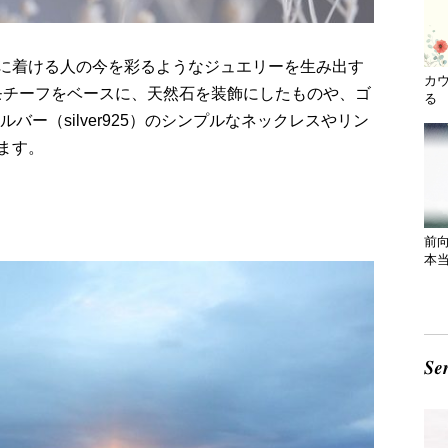
に着ける人の今を彩るようなジュエリーを生み出す
カ
のモチーフをベースに、天然石を装飾にしたものや、ゴ
る 
シルバー（silver925）のシンプルなネックレスやリン
ます。
前
本