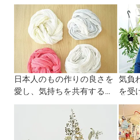
馬喰町のおすすめスポット
多肉
＜3選＞
日本人のもの作りの良さを
気負
愛し、気持ちを共有する空
を受け
間「baku」が北千住にオー
O」
プン