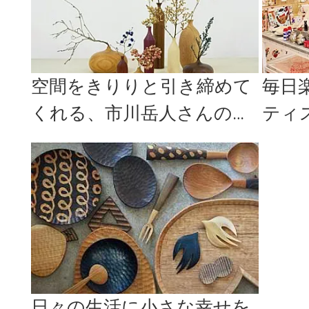
空間をきりりと引き締めて
毎日
くれる、市川岳人さんの奥
ティ
ゆかしい木工作品
参道の「
日々の生活に小さな幸せを