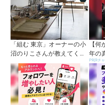
「組む 東京」オーナーの小
【何
沼のりこさんが教えてくれ
年の
PR(Rチ
た、幸せを見つけるとって
Rチ
おきの...