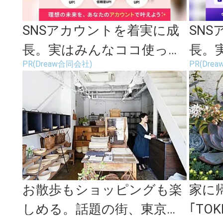
SNSアカウントを着実に成
SN
長。実はみんなココ使って
長。
PR(Dreaw合同会社)
PR(Dre
ます。
ます
お散歩もショッピングも楽
家に
しめる。話題の街、東京・
｢TO