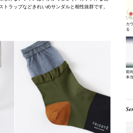
ストラップなどきれいめサンダルと相性抜群です。
カ
る 
前
本