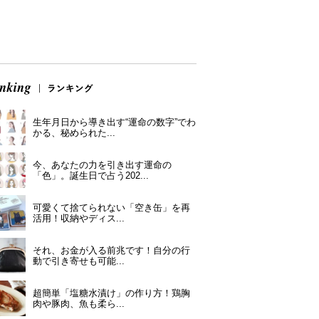
生年月日から導き出す“運命の数字”でわ
かる、秘められた...
今、あなたの力を引き出す運命の
「色」。誕生日で占う202...
可愛くて捨てられない「空き缶」を再
活用！収納やディス...
それ、お金が入る前兆です！自分の行
動で引き寄せも可能...
超簡単「塩糖水漬け」の作り方！鶏胸
肉や豚肉、魚も柔ら...