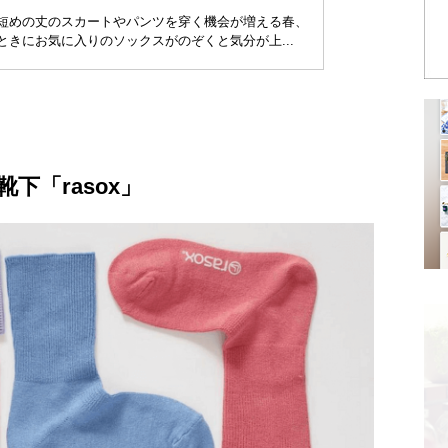
短めの丈のスカートやパンツを穿く機会が増える春、
ときにお気に入りのソックスがのぞくと気分が上...
下「rasox」