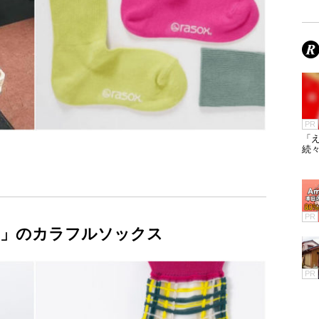
PR
「え
続々
PR
TÉ」のカラフルソックス
PR