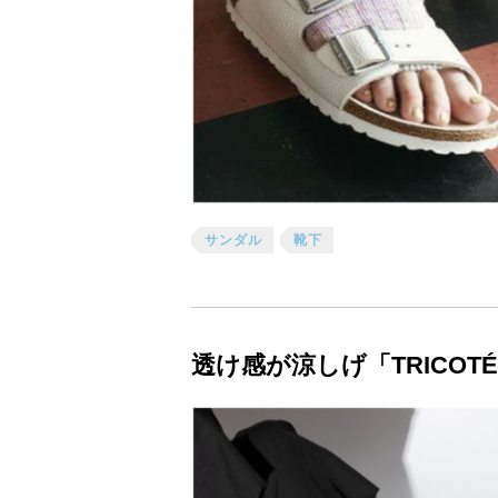
サンダル
靴下
透け感が涼しげ「TRICO