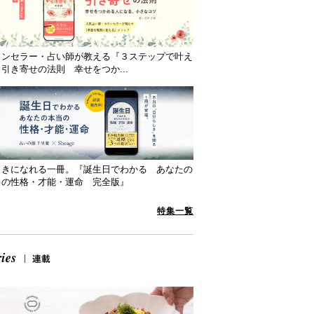
ウンセラー・占い師が教える『３ステップで叶え
引き寄せの法則 幸せをつか...
向きになれる一冊。『誕生日でわかる あなたの
当の性格・才能・運命 完全版』
特集一覧