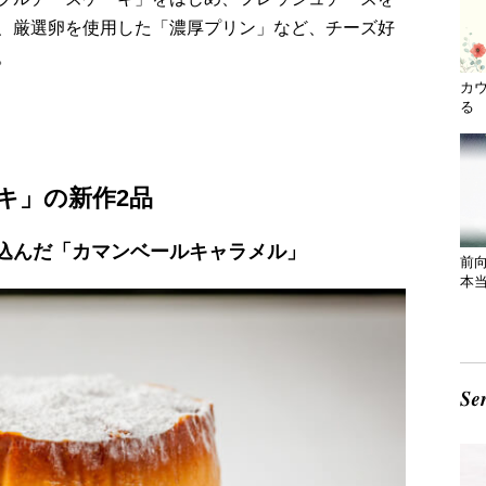
、厳選卵を使用した「濃厚プリン」など、チーズ好
。
カ
る 
キ」の新作2品
込んだ「カマンベールキャラメル」
前
本