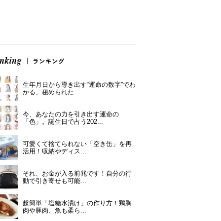
生年月日から導き出す“運命の数字”でわ
かる、秘められた...
今、あなたの力を引き出す運命の
「色」。誕生日で占う202...
可愛くて捨てられない「空き缶」を再
活用！収納やディス...
それ、お金が入る前兆です！自分の行
動で引き寄せも可能...
超簡単「塩糖水漬け」の作り方！鶏胸
肉や豚肉、魚も柔ら...