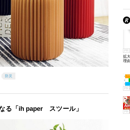
PR
拡
理
防災
PR
「ih paper スツール」
PR