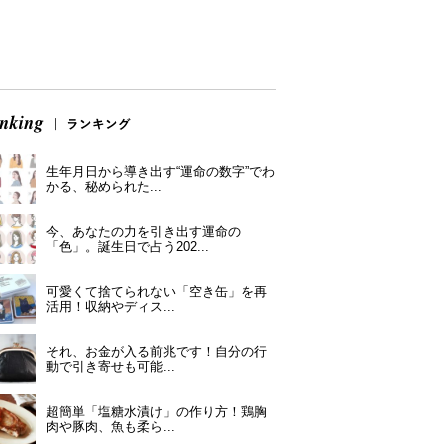
生年月日から導き出す“運命の数字”でわ
かる、秘められた...
今、あなたの力を引き出す運命の
「色」。誕生日で占う202...
可愛くて捨てられない「空き缶」を再
活用！収納やディス...
それ、お金が入る前兆です！自分の行
動で引き寄せも可能...
超簡単「塩糖水漬け」の作り方！鶏胸
肉や豚肉、魚も柔ら...