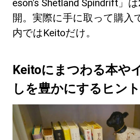
eson's Shetland Spindri
開。実際に手に取って購入
内ではKeitoだけ。
Keitoにまつわる本
しを豊かにするヒン