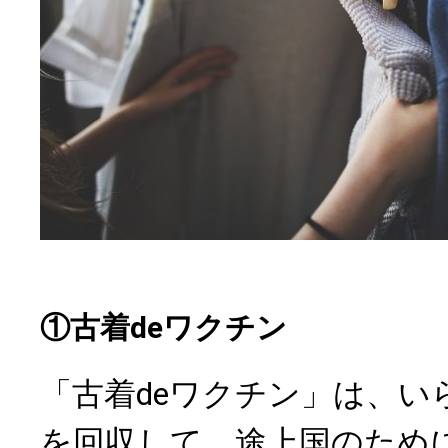
①古着deワクチン
「古着deワクチン」は、い
を回収して、途上国のため