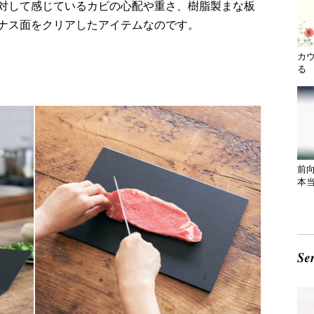
対して感じているカビの心配や重さ、樹脂製まな板
ナス面をクリアしたアイテムなのです。
カ
る 
前
本