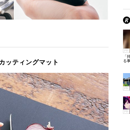
PR
「
カッティングマット
る
PR
PR