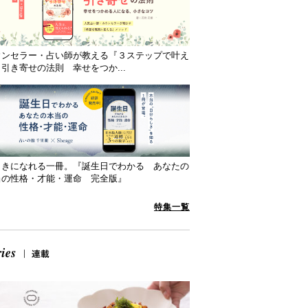
ウンセラー・占い師が教える『３ステップで叶え
引き寄せの法則 幸せをつか...
向きになれる一冊。『誕生日でわかる あなたの
当の性格・才能・運命 完全版』
特集一覧