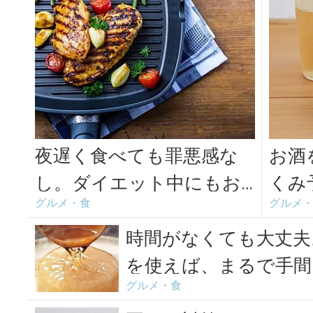
夜遅く食べても罪悪感な
お酒
し。ダイエット中にもお
くみ
グルメ・食
グルメ
すすめのヘルシーレシピ
ジン
＜3選＞
ーン
時間がなくても大丈夫
を使えば、まるで手間
グルメ・食
楽し...