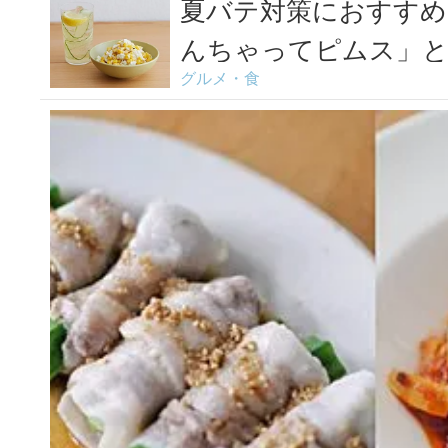
夏バテ対策におすすめ
んちゃってピムス」と
グルメ・食
レシ...