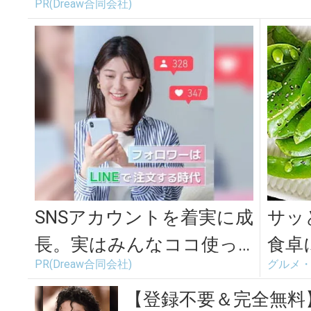
PR(Dreaw合同会社)
SNSアカウントを着実に成
サッ
長。実はみんなココ使っ
食卓
PR(Dreaw合同会社)
グルメ
てます。
ドウ
のレ
【登録不要＆完全無料