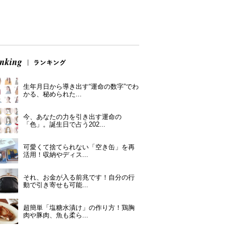
生年月日から導き出す“運命の数字”でわ
かる、秘められた...
今、あなたの力を引き出す運命の
「色」。誕生日で占う202...
可愛くて捨てられない「空き缶」を再
活用！収納やディス...
それ、お金が入る前兆です！自分の行
動で引き寄せも可能...
超簡単「塩糖水漬け」の作り方！鶏胸
肉や豚肉、魚も柔ら...