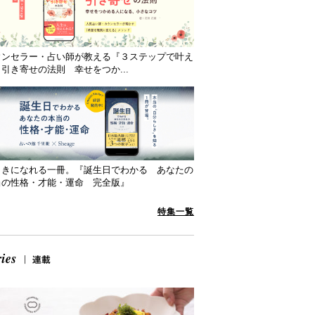
ウンセラー・占い師が教える『３ステップで叶え
引き寄せの法則 幸せをつか...
向きになれる一冊。『誕生日でわかる あなたの
当の性格・才能・運命 完全版』
特集一覧