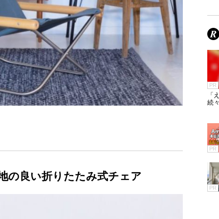
PR
「え
続々
PR
心地の良い折りたたみ式チェア
PR