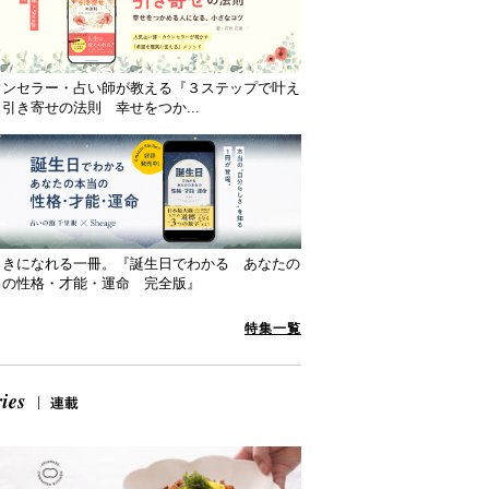
ウンセラー・占い師が教える『３ステップで叶え
引き寄せの法則 幸せをつか...
向きになれる一冊。『誕生日でわかる あなたの
当の性格・才能・運命 完全版』
特集一覧