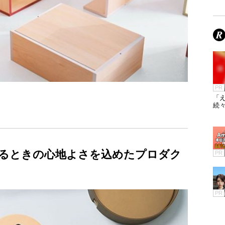
PR
「え
続々
るときの心地よさを込めたプロダク
PR
PR