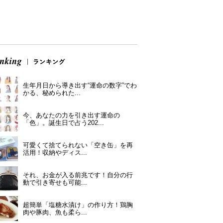
生年月日から導き出す“運命の数字”でわ
かる、秘められた...
今、あなたの力を引き出す運命の
「色」。誕生日で占う202...
可愛くて捨てられない「空き缶」を再
活用！収納やディス...
それ、お金が入る前兆です！自分の行
動で引き寄せも可能...
超簡単「塩糖水漬け」の作り方！鶏胸
肉や豚肉、魚も柔ら...