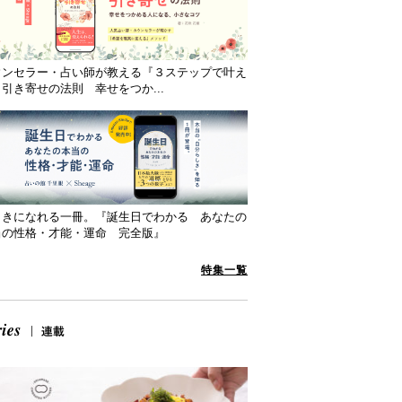
ウンセラー・占い師が教える『３ステップで叶え
引き寄せの法則 幸せをつか...
向きになれる一冊。『誕生日でわかる あなたの
当の性格・才能・運命 完全版』
特集一覧