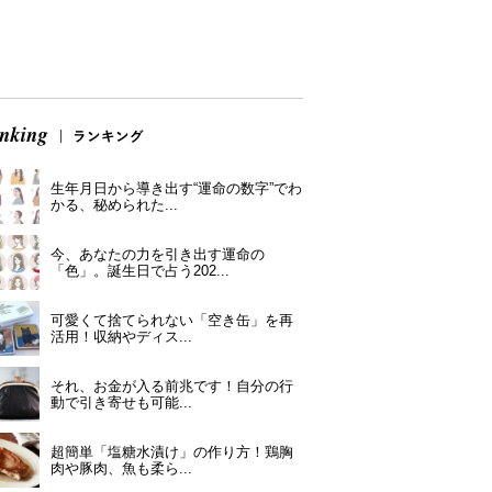
生年月日から導き出す“運命の数字”でわ
かる、秘められた...
今、あなたの力を引き出す運命の
「色」。誕生日で占う202...
可愛くて捨てられない「空き缶」を再
活用！収納やディス...
それ、お金が入る前兆です！自分の行
動で引き寄せも可能...
超簡単「塩糖水漬け」の作り方！鶏胸
肉や豚肉、魚も柔ら...