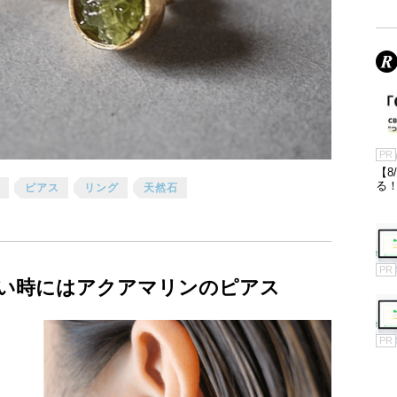
PR
【8
る！
ピアス
リング
天然石
PR
い時にはアクアマリンのピアス
PR