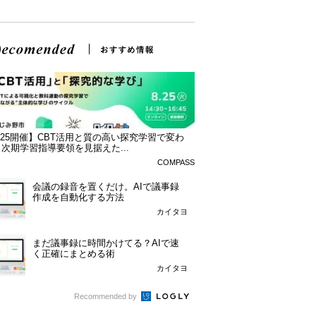
/25開催】CBT活用と質の高い探究学習で変わ
次期学習指導要領を見据えた...
COMPASS
会議の録音を置くだけ。AIで議事録
作成を自動化する方法
カイタヨ
まだ議事録に時間かけてる？AIで速
く正確にまとめる術
カイタヨ
Recommended by