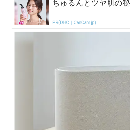
ちゅるんとツヤ肌の秘
PR(DHC｜CanCam.jp)