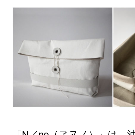
「N／no（ヱヌノ）」は、