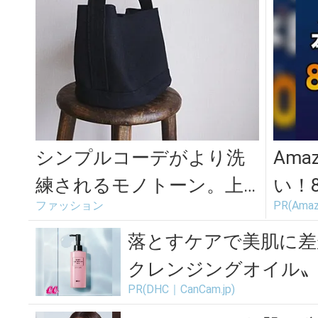
シンプルコーデがより洗
Am
練されるモノトーン。上
い！
ファッション
PR(Amaz
品な日本製・帆布バッグ6
場
選
落とすケアで美肌に差
クレンジングオイル
PR(DHC｜CanCam.jp)