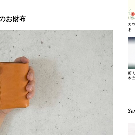
のお財布
カ
る 
前
本