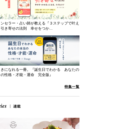
ウンセラー・占い師が教える『３ステップで叶え
引き寄せの法則 幸せをつか...
向きになれる一冊。『誕生日でわかる あなたの
当の性格・才能・運命 完全版』
特集一覧