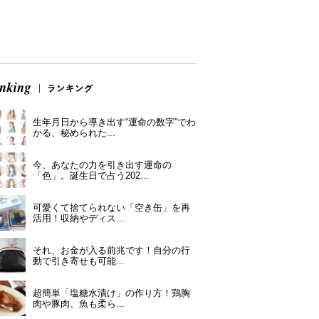
生年月日から導き出す“運命の数字”でわ
かる、秘められた...
今、あなたの力を引き出す運命の
「色」。誕生日で占う202...
可愛くて捨てられない「空き缶」を再
活用！収納やディス...
それ、お金が入る前兆です！自分の行
動で引き寄せも可能...
超簡単「塩糖水漬け」の作り方！鶏胸
肉や豚肉、魚も柔ら...