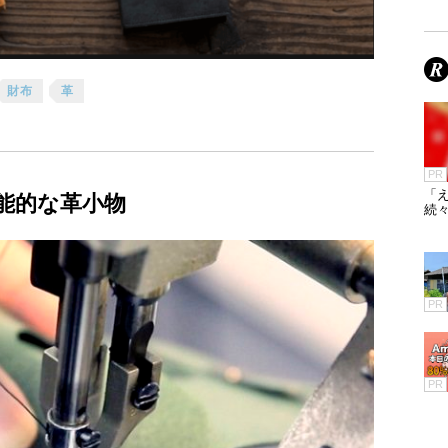
財布
革
PR
「え
能的な革小物
続々
PR
PR