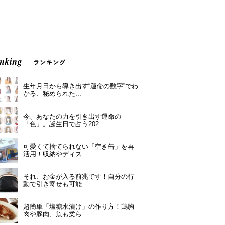
生年月日から導き出す“運命の数字”でわ
かる、秘められた...
今、あなたの力を引き出す運命の
「色」。誕生日で占う202...
可愛くて捨てられない「空き缶」を再
活用！収納やディス...
それ、お金が入る前兆です！自分の行
動で引き寄せも可能...
超簡単「塩糖水漬け」の作り方！鶏胸
肉や豚肉、魚も柔ら...