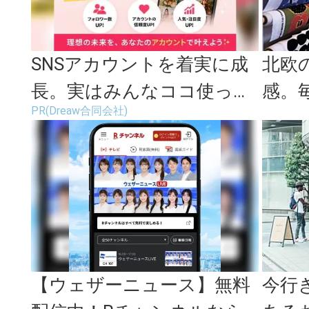
SNSアカウントを着実に成
北欧
長。実はみんなココ使って
感。
PR(Dreaw合同会社)
ます。
る「
ス」の
【ウェザーニュース】無料
今行