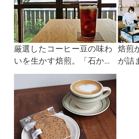
厳選したコーヒー豆の味わ
焙煎
いを生かす焙煎。「石かわ
が詰
珈琲」の静かで熱いこだわ
コーヒ
り。