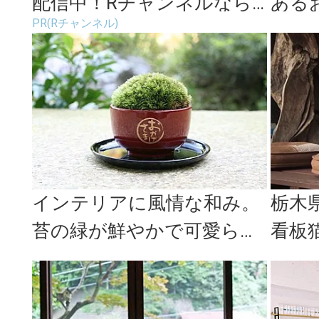
配信中！Rチャンネルなら
ある
PR(Rチャンネル)
登録不要！
カフ
インテリアに風情な和み。
栃木
苔の緑が鮮やかで可愛らし
看板
い、小粋なミニ盆栽「ちょ
る古
こぼん」