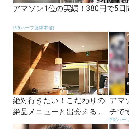
アマゾン1位の実績！380円で5
PR(ハーブ健康本舗)
絶対行きたい！こだわりの
アマ
絶品メニューと出会える三
チで
PR(ハー
軒茶屋のおしゃれカフェ＜