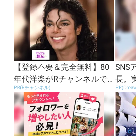
3選＞
【登録不要＆完全無料】80
SN
年代洋楽がRチャンネルで
長。
PR(Rチャンネル)
PR(Dre
見放題
ます