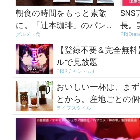
朝食の時間をもっと素敵
SN
に。「辻本珈琲」のパン
長。
グルメ・食
PR(Dr
に合わせたドリップコー
てま
ヒー「ぱんじか...
【登録不要＆完全無料
ルで見放題
PR(Rチャンネル)
おいしい一杯は、まず
とから。産地ごとの個
ライフスタイル
ヒー...