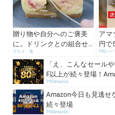
贈り物や自分へのご褒美
アマ
に。ドリンクとの組合せ
円で
グルメ・食
PR(ハ
で楽しみが広がる「赤池
商店」お取り寄...
「え、こんなセールや
F以上が続々登場！Amaz
PR(Amazon)
Amazon今日も見逃せ
続々登場
PR(Amazon)