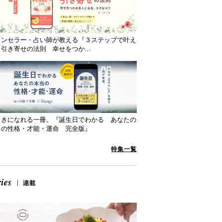
ウンセラー・占い師が教える『３ステップで叶え
引き寄せの法則 幸せをつか...
向きになれる一冊。『誕生日でわかる あなたの
当の性格・才能・運命 完全版』
特集一覧