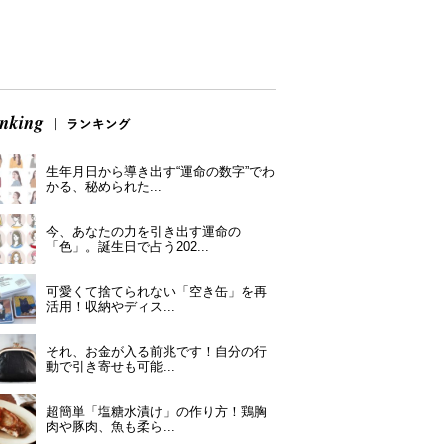
生年月日から導き出す“運命の数字”でわ
かる、秘められた...
今、あなたの力を引き出す運命の
「色」。誕生日で占う202...
可愛くて捨てられない「空き缶」を再
活用！収納やディス...
それ、お金が入る前兆です！自分の行
動で引き寄せも可能...
超簡単「塩糖水漬け」の作り方！鶏胸
肉や豚肉、魚も柔ら...