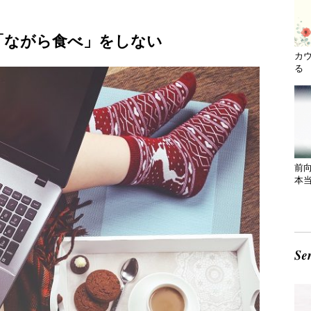
「ながら食べ」をしない
カ
る 
前
本