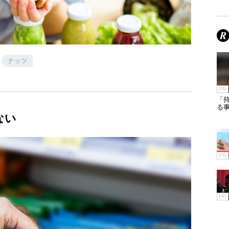
ナッツ
PR
「
る
ない
PR
PR