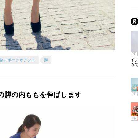
PR
イ
急スポーツオアシス
脚
みて
の脚の内ももを伸ばします
PR
PR