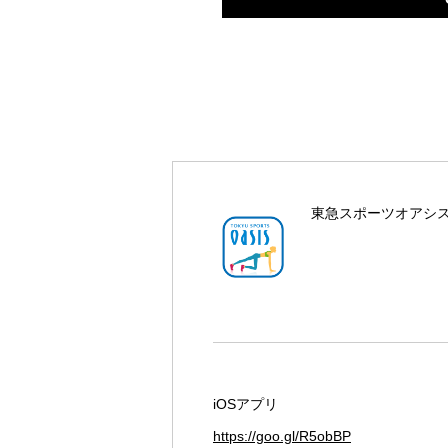
東急スポーツオアシス
iOSアプリ
https://goo.gl/R5obBP