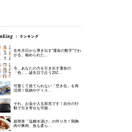
生年月日から導き出す“運命の数字”でわ
かる、秘められた...
今、あなたの力を引き出す運命の
「色」。誕生日で占う202...
可愛くて捨てられない「空き缶」を再
活用！収納やディス...
それ、お金が入る前兆です！自分の行
動で引き寄せも可能...
超簡単「塩糖水漬け」の作り方！鶏胸
肉や豚肉、魚も柔ら...