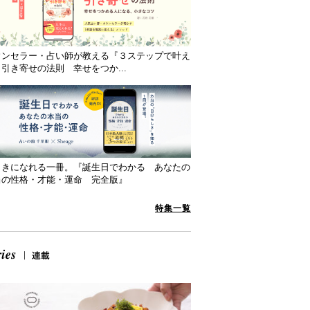
ウンセラー・占い師が教える『３ステップで叶え
引き寄せの法則 幸せをつか...
向きになれる一冊。『誕生日でわかる あなたの
当の性格・才能・運命 完全版』
特集一覧